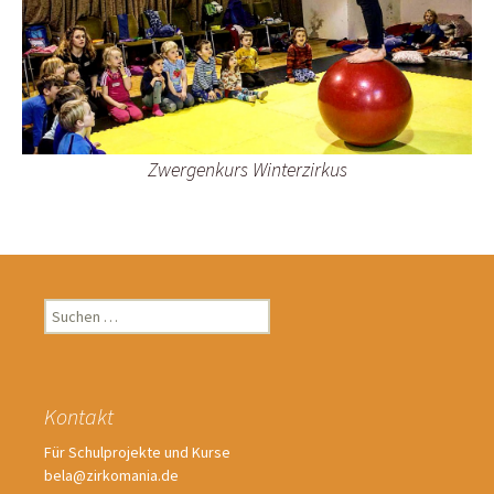
Zwergenkurs Winterzirkus
Suchen
nach:
Kontakt
Für Schulprojekte und Kurse
bela@zirkomania.de