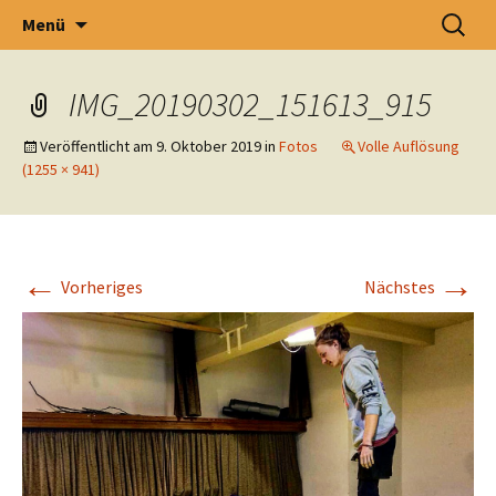
Wir leben Zirkus!
Zum
Suchen
Zirkomania
Menü
Inhalt
nach:
springen
IMG_20190302_151613_915
Veröffentlicht am
9. Oktober 2019
in
Fotos
Volle Auflösung
(1255 × 941)
←
→
Vorheriges
Nächstes